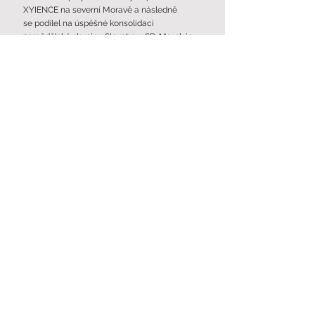
XYIENCE na severní Moravě a následně
se podílel na úspěšné konsolidaci
zemědělské skupiny Slovetra v SR. Marek je
absolventem Ekonomické univerzity v
Bratislavě v oboru podnikové finance
a Fachhochschule Rosenheim
v oboru controlling, daně a audit.
Kirill Khryakov
Investiční ředitel
Kirill je investiční ředitel odpovědný za
investice v oblasti obnovitelných zdrojů a za
restrukturalizaci výrobních podniků v portfoliu.
Díky dlouholetým zkušenostem v oblasti
automotive a motosportu ví, jak najít
optimální řešení v co nejkratší době a za
omezených zdrojů. Kirill je absolventem
Russian University of Transport (MIIT) a
držitelem titulu PhD. v mechanickém
inženýrství. Mezi jeho silné stránky patří