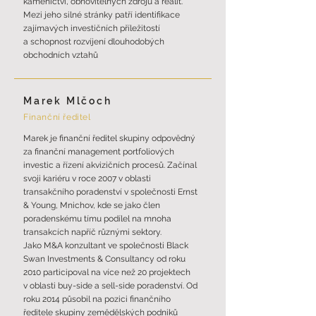
kamenictví, obnovitelných zdrojů a realit.
Mezi jeho silné stránky patří identifikace
zajímavých investičních příležitostí
a schopnost rozvíjení dlouhodobých
obchodních vztahů
Marek Mlčoch
Finanční ředitel
Marek je finanční ředitel skupiny odpovědný
za finanční management portfoliových
investic a řízení akvizičních procesů. Začínal
svoji kariéru v roce 2007 v oblasti
transakčního poradenství v společnosti Ernst
& Young, Mnichov, kde se jako člen
poradenskému tímu podílel na mnoha
transakcích napříč různými sektory.
Jako M&A konzultant ve společnosti Black
Swan Investments & Consultancy od roku
2010 participoval na více než 20 projektech
v oblasti buy-side a sell-side poradenství. Od
roku 2014 působil na pozici finančního
ředitele skupiny zemědělských podniků