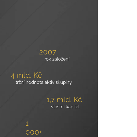
2007
rok založení
4 mld. Kč
tržní hodnota aktiv skupiny
1,7 mld. Kč
vlastní kapitál
1
000+