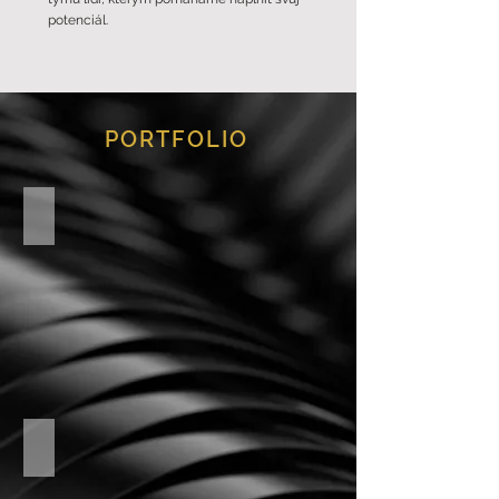
potenciál.
PORTFOLIO
Těžba a zpracování kamene
Výrobní družstva