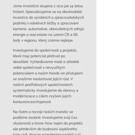
Jsme investiční skupina s více jak 14 letou
historií. Specializujeme se na dlouhodobé
investice do výrobních a zpracovatelských
podniků v odvětvích těžby a zpracování
kamene, automotive, obnovitelných zdrojů
energie a real estate na území ČR a SR,
tedy v regionu, který známe nejlépe.
Investujeme do společností a projektů,
které mají potenciál přetrvat po
desetiletí.
Vyhledáváme malé a středně
velké společnosti s nevyužitým
potenciálem a našim hands-on přístupem
se snažíme nastartovat jejich růst. V
našich portfoliových společnostech
systematicky investujeme do obnovy a
modernizace s cílem zvýšení jejich
konkurenceschopnosti.
Na řízení a rozvoji našich investic se
podílíme osobně. Investujeme svůj čas,
zkušenosti a know-how nejen do projektů,
ale především do budování úspěšného
týmu lidí, kterým pomáháme naplnit svůj