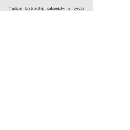
Tradiční brašnářství,
čalounictví a výroba
krycích plachet.
Víc o společnosti
Sněžka, výrobní
družstvo Náchod
Šití hlavových
opěrek
pro osobní a užitkové
vozy renomovaných automobilových značek z
textilních materiálů a kůže ve výrobních
závodech v Náchodě, Benešově nad Černou a